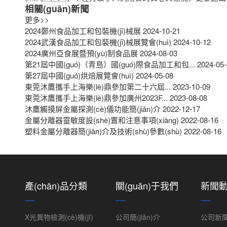
相關(guān)新聞
更多>>
2024鄭州食品加工和包裝機(jī)械展
2024-10-21
2024武漢食品加工和包裝機(jī)械展覽會(huì)
2024-10-12
2024廣州亞食展暨預(yù)制食品展
2024-08-03
第21屆中國(guó)（青島）國(guó)際食品加工和包...
2024-05
第27屆中國(guó)烘焙展覽會(huì)
2024-05-08
東莞沐鷹攜手上海樂(lè)鼎參加第二十六屆...
2023-10-09
東莞沐鷹攜手上海樂(lè)鼎參加廣州2023F...
2023-08-08
沐鷹觸摸屏金屬探測(cè)儀功能簡(jiǎn)介
2022-12-17
金屬分離器靈敏度設(shè)置和注意事項(xiàng)
2022-08-16
塑料金屬分離器簡(jiǎn)介及技術(shù)參數(shù)
2022-08-16
產(chǎn)品分類
關(guān)于我們
新聞動(d
X光異物檢測(cè)機(jī)
公司簡(jiǎn)介
公司新