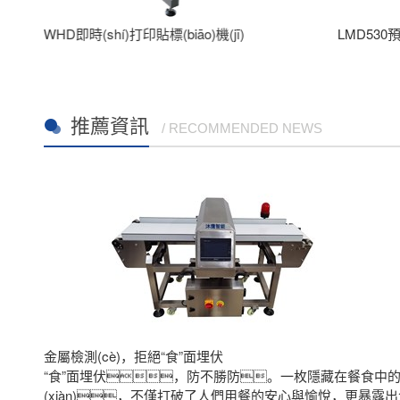
WHD即時(shí)打印貼標(biāo)機(jī)
LMD530
推薦資訊
/ RECOMMENDED NEWS
金屬檢測(cè)，拒絕“食”面埋伏
“食”面埋伏，防不勝防。一枚隱藏在餐食中的魚
(xiàn)，不僅打破了人們用餐的安心與愉悅，更暴露出食品生