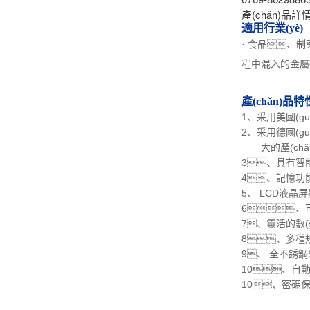
產(chǎn)品詳
適用行業(yè)
· 食品、制
程中混入的金屬雜
產(chǎn)品特
1、采用美國(gu
2、采用德國(guó
大的產(c
3、具有智能設
4、記憶功能功
5、 LCD液晶屏
6、可
7、靈活的數(
8、多種規
9、 全不銹鋼
10、自動
10、密碼保護