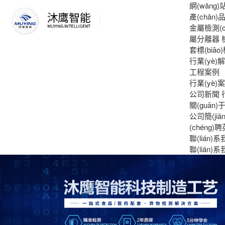
網(wǎng)
產(chǎn
金屬檢測(cè
屬分離器
套標(biāo)機
行業(yè)
工程案例
行業(yè)
公司新聞
關(guān
公司簡(jiǎ
(chéng)
聯(lián)
聯(lián)