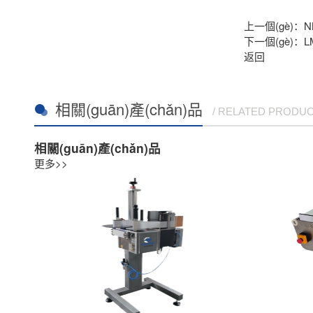
上一個(gè)：
N
下一個(gè)：
L
返回
相關(guān)產(chǎn)品
/ RELATED PRODU
相關(guān)產(chǎn)品
更多>>