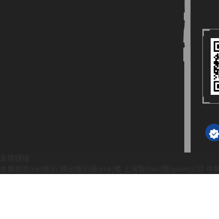
聯(lián)系我們
友情鏈接
金屬檢測(cè)機(jī)
擠出機(jī)設(shè)備
上海報(bào)關(guān)公司
中頻點