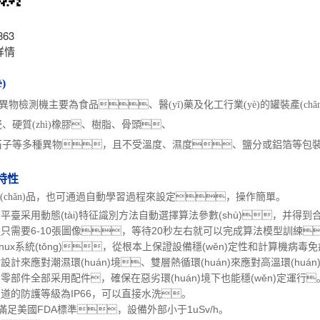
863
品詳情
)
線異物檢測機主要為食品、醫(yī)藥及化工行業(yè)的罐裝產
、硬質(zhì)橡膠、樹脂、骨頭、
石子等多種異物，且不受溫度、濕度、鹽分或鋁箔等包
品特性
產(chǎn)品，也可通過自動學習過程來設定，操作簡單。
法平臺采用動態(tài)特征識別方法自動選擇算法參數(shù)，并得
程只需要6-10張圖像，等待20秒左右就可以完成算法模型訓練
inux系統(tǒng)，從根本上保證設備穩(wěn)定性和計算機病毒
封設計來應對潮濕環(huán)境、雙層熱循環(huán)來應對高溫環(hu
的零部件全部采用配件，確保在惡劣環(huán)境下也能穩(wěn)定運行
通道的防護等級為IP66，可以直接水洗。
露滿足美國FDA標準，設備外部小于1uSv/h。