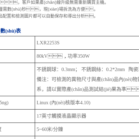
計，客戶如果產(chǎn)線升級無需重新購買主機。
僅需數(shù)秒，現(xiàn)場拆洗為方便。
hǎn)品配置和檢測圖片都可以自動保存和導出分析。
數(shù)表
LXR2253S
80kV，功率
35
0W
不銹鋼球：
0.
3
mm； 不銹鋼絲：0.
2
*2mm 陶
備注：可
檢測
的異物尺寸與產(chǎn)品內(nèi)
系，請以實際產(chǎn)品測試結(jié)果為準
ng)
Linux (內(nèi)核版本4.10)
17英寸觸摸液晶顯示器
度
5~
60
米
/分鐘