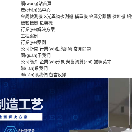
網(wǎng)站首頁
產(chǎn)品中心
金屬檢測機
X光異物檢測機
稱重機
金屬分離器
檢針機
鋁
標套標機
包裝機
行業(yè)解決方案
工程案例
行業(yè)案例
公司新聞
行業(yè)動態(tài)
常見問題
關(guān)于我們
公司簡介
企業(yè)形象
榮譽資質(zhì)
誠聘英才
聯(lián)系我們
聯(lián)系我們
留言反饋