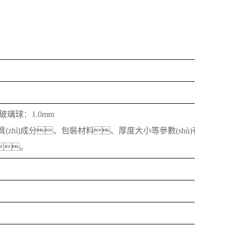
瓷玻璃球：1.
0
mm
物質(zhì)成分、包裝材料、厚度大小等參數(shù)有關(guān
。