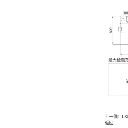
上一個：
L
返回