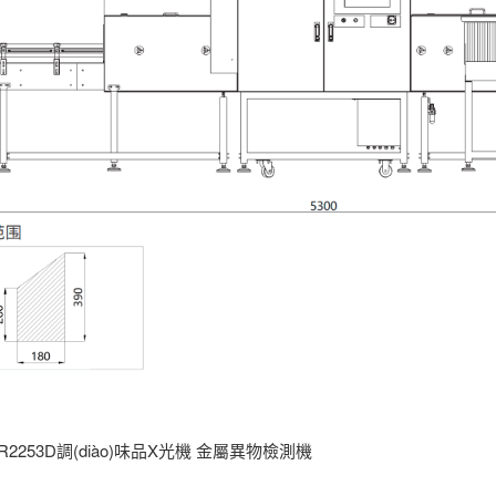
XR2253D調(diào)味品X光機 金屬異物檢測機