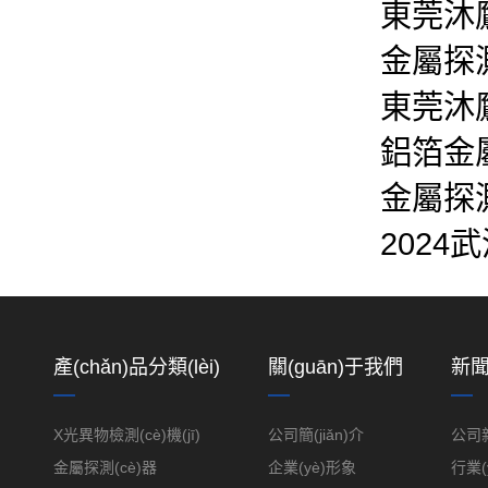
東莞沐鷹
金屬探測
東莞沐鷹
鋁箔金
金屬探測
2024
產(chǎn)品分類(lèi)
關(guān)于我們
新聞動
X光異物檢測(cè)機(jī)
公司簡(jiǎn)介
公司
金屬探測(cè)器
企業(yè)形象
行業(