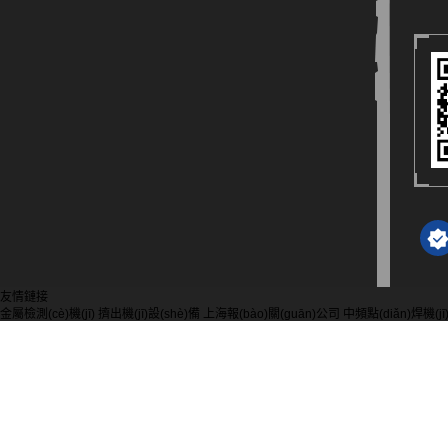
聯(lián)系我們
手機(jī)站
關
友情鏈接
金屬檢測(cè)機(jī)
擠出機(jī)設(shè)備
上海報(bào)關(guān)公司
中頻點(diǎn)焊機(jī