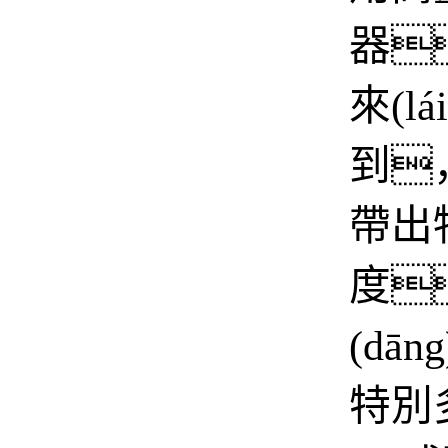
器
來(
到
帶出
度
(dā
特別多