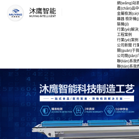
網(wǎng)站首
產(chǎn)品
金屬檢測(cè)機
離器
檢針機(jī
裝機(jī)
行業(yè)解
工程案例
行業(yè)案例
公司新聞
行業
關(guān)于
公司簡(jiǎn)
聯(lián)系我
聯(lián)系我