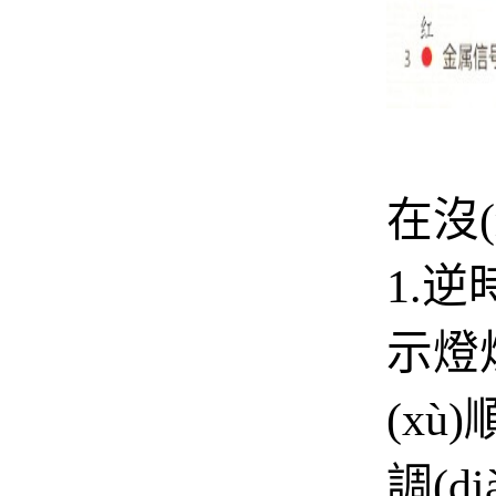
在沒(
1.
逆時
示燈熄
(xù)
調(d