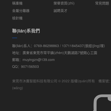
稱重機
榮譽資質(zhì)
常見問題
金屬分離器
誠聘英才
檢針機
聯(lián)系我們
聯(lián)系人：0769-86298863 / 13711845437(張經(jīng)理）
地址：廣東省東莞市常平鎮(zhèn)天鵝湖路7號開心工園
郵箱：muyingzn@139.com
QQ：907156503
東莞市沐鷹智能科技有限公司 © 2022 版權(quán)所有 備案號
(wǎng)