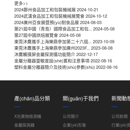
更多>>
2024鄭州食品加工和包裝機械展
2024-10-21
2024武漢食品加工和包裝機械展覽會
2024-10-12
2024廣州亞食展暨預(yù)制食品展
2024-08-03
第21屆中國（青島）國際食品加工和包...
2024-05-08
第27屆中國烘焙展覽會
2024-05-08
東莞沐鷹攜手上海樂鼎參加第二十六屆...
2023-10-09
東莞沐鷹攜手上海樂鼎參加廣州2023F...
2023-08-08
沐鷹觸摸屏金屬探測儀功能簡介
2022-12-17
金屬分離器靈敏度設(shè)置和注意事項
2022-08-16
塑料金屬分離器簡介及技術(shù)參數(shù)
2022-08-16
產(chǎn)品分類
關(guān)于我們
新聞動態(
X光異物檢測機
公司簡介
公司新聞
金屬探測器
企業(yè)形象
行業(yè)