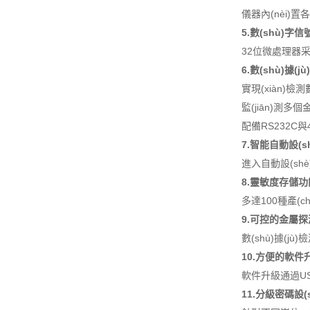
儀器內(nèi)
5.數(shù)字
32位微處理器采
6.數(shù)據(
實現(xiàn)檢
監(jiān)測
配備RS232C與
7.智能自動設(s
進入自動設(sh
8.靈敏度存儲功
多達100種產(
9.可控的金屬
數(shù)據(
10.方便的軟件
軟件升級通過U
11.分級密碼設(