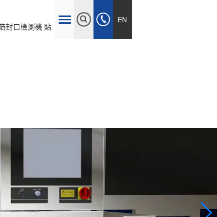
EN
箔封口檢測機
貼