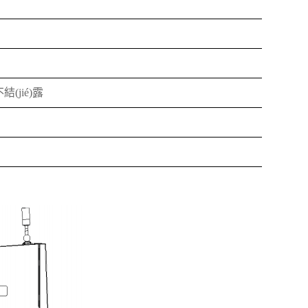
(jié)露