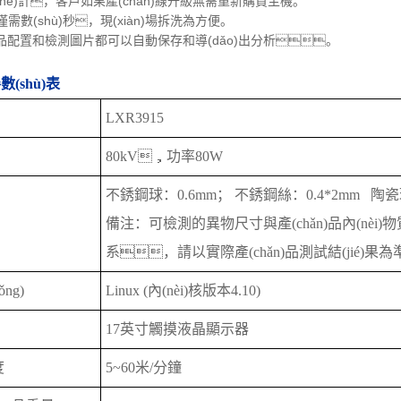
shè)計，客戶如果產(chǎn)線升級無需重新購買主機。
僅需數(shù)秒，現(xiàn)場拆洗為方便。
ǎn)品配置和檢測圖片都可以自動保存和導(dǎo)出分析。
數(shù)表
LXR3915
80kV，功率
8
0W
不銹鋼球：
0.
6
mm； 不銹鋼絲：0.
4
*2mm 陶
備注：可檢
測
的異物尺寸與產(chǎn)品內(nèi)
系，請以實際產(chǎn)品測試結(jié)果
ng)
Linux (內(nèi)核版本4.10)
17英寸觸摸液晶顯示器
度
5~60米/分鐘