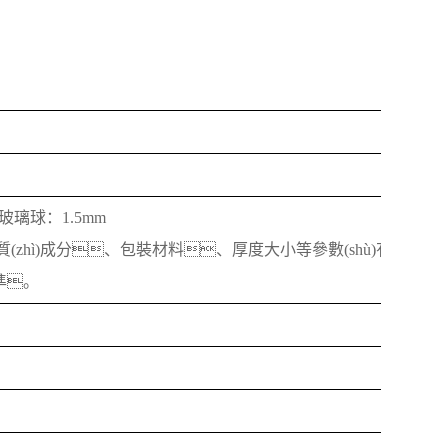
瓷玻璃球：1.
5
mm
物質(zhì)成分、包裝材料、厚度大小等參數(shù)有關(guān
為準。