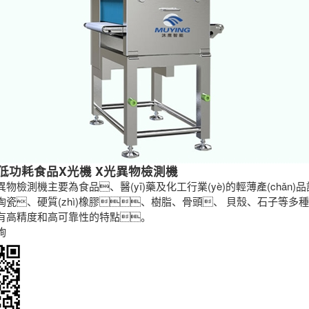
15低功耗食品X光機 X光異物檢測機
物檢測機主要為食品、醫(yī)藥及化工行業(yè)的輕薄產(chǎn)
陶瓷、硬質(zhì)橡膠、樹脂、骨頭、 貝殼、石子等
有高精度和高可靠性的特點。
詢